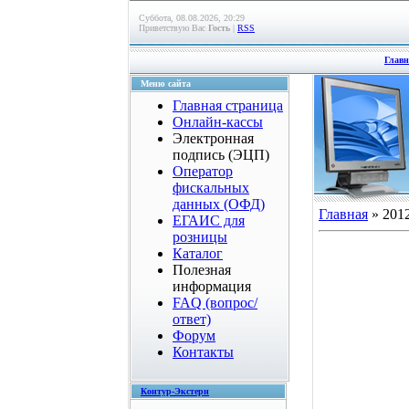
Суббота, 08.08.2026, 20:29
Приветствую Вас
Гость
|
RSS
Главн
Меню сайта
Главная страница
Онлайн-кассы
Электронная
подпись (ЭЦП)
Оператор
фискальных
данных (ОФД)
Главная
»
201
ЕГАИС для
розницы
Каталог
Полезная
информация
FAQ (вопрос/
ответ)
Форум
Контакты
Контур-Экстерн